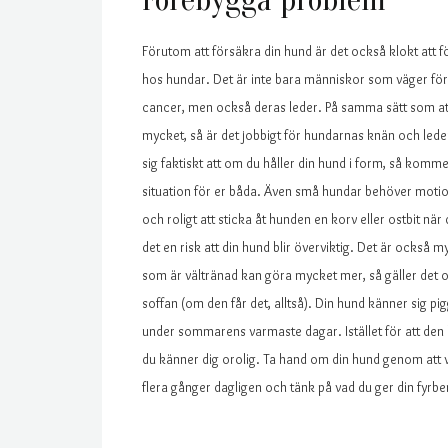
Förutom att försäkra din hund är det också klokt att f
hos hundar. Det är inte bara människor som väger för 
cancer, men också deras leder. På samma sätt som att
mycket, så är det jobbigt för hundarnas knän och leder.
sig faktiskt att om du håller din hund i form, så kommer 
situation för er båda. Även små hundar behöver motion
och roligt att sticka åt hunden en korv eller ostbit när
det en risk att din hund blir överviktig. Det är också 
som är vältränad kan göra mycket mer, så gäller det oc
soffan (om den får det, alltså). Din hund känner sig pi
under sommarens varmaste dagar. Istället för att den
du känner dig orolig. Ta hand om din hund genom att vä
flera gånger dagligen och tänk på vad du ger din fyrben