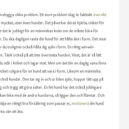
örebygga olika problem. Ett stort problem idag är faktiskt
övervikt
mycket, utan även hundar. Det påverkar deras hjärta, risken för
 det är jobbigt för en människas knän om de måste bära för
 Du ska dagligen rasta din hund för att hålla den i form. Det visar
du troligtvis också hålla dig själv i form. En riktig win-win-
. Tänk också på att inte övermata hunden. Visst, det är så lätt
 du står i köket och lagar mat. Men om det blir en daglig vana finns
mycket roligare för en hund att vara i form. Liksom en människa
kså hundar. Den tar sig in och ur bilen själv, hoppar lätt upp på
gg och trygg att göra saker. En fet hund har det också jobbigare
 kan leka med de andra hundarna, så ligger den och flämtar. Och
lja en riktigt bra försäkring som passar er,
motionera
din hund
ta vän att äta.