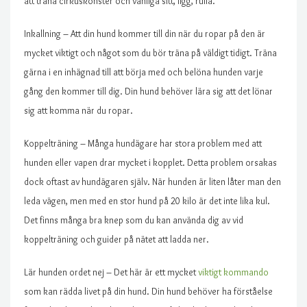
att träna cirkuskonster och vanliga sitt, ligg, rulla.
Inkallning – Att din hund kommer till din när du ropar på den är
mycket viktigt och något som du bör träna på väldigt tidigt. Träna
gärna i en inhägnad till att börja med och belöna hunden varje
gång den kommer till dig. Din hund behöver lära sig att det lönar
sig att komma när du ropar.
Koppelträning – Många hundägare har stora problem med att
hunden eller vapen drar mycket i kopplet. Detta problem orsakas
dock oftast av hundägaren själv. När hunden är liten låter man den
leda vägen, men med en stor hund på 20 kilo är det inte lika kul.
Det finns många bra knep som du kan använda dig av vid
koppelträning och guider på nätet att ladda ner.
Lär hunden ordet nej – Det här är ett mycket
viktigt kommando
som kan rädda livet på din hund. Din hund behöver ha förståelse